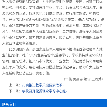
军人服务领域的创新实践，为全国同类地区提供可复制、可推广的优
秀经验。他强调，要推动东部产业、平台、师资优势与西部人才、资
源优势双向互通，持续优化培训供给体系，推行精准施教、靶向培
育，完善“培训+实训+就业+创业”全链条服务模式，联动地方政府、高
校、市场主体等多方力量，打通政策落地、资源对接、成果转化各个
环节。持续拓宽退役军人就业创业渠道，全方位提升退役军人综合素
养与市场竞争力，聚力构建资源共享、优势互补、协同共赢的退役军
人就业创业服务新格局。
此次调研座谈，是国家退役军人服务中心推动东西部退役军人就
业创业协作、推广“义乌发展经验”的重要举措。学校将持续深化校地
协同、区域联动，把义乌市场优势、产业优势、创业优势转化为服务
退役军人的实效，用心用情用力搭建就业创业平台，助力广大退役军
人在新时代建功立业、实现价值。
（审核 吴赛男 编辑 王丹萍）
上一条：
扎实推进教学关键要素改革，...
下一条：
学校召开党委理论学习中心组2...
联系我们