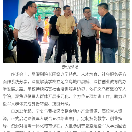
走访现场
座谈会上，樊曜副院长围绕办学特色、人才培育、社会服务等方
面作系统分享，深度解读学校立足义乌城市禀赋、深耕创业教育的办
学发展之路。学校持续拓宽社会培训服务边界，依托义乌市退役军人
学院，聚焦退役军人群体开展多元化、全方位专项培训工作，助力退
役军人群体完成身份转型、技能升级。
自2023年起，宁夏与我校深度整合地方产业资源、高校育人资
源，正式启动退役军人联合专项培训项目，定制技能教学、创业指
导、资源对接等一体化培育课程。大批参训宁夏籍退役军人学员回去