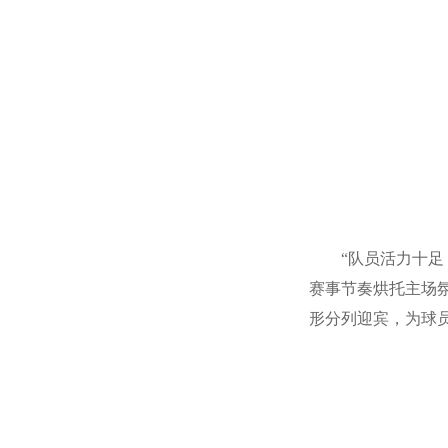
“队员活力十足
赛事节奏烘托主场
形分列迎宾，为球