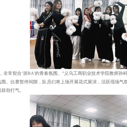
，非常契合‘浙BA’的青春氛围。”义乌工商职业技术学院教师孙
氛围。比赛暂停间隙，队员们将上场开展花式展演，活跃现场气
员鼓劲打气。