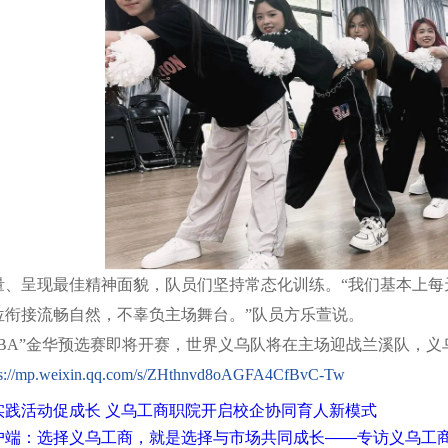
量、呈现最佳精神面貌，队员们坚持常态化训练。“我们基本上每
位衔接流畅自然，不辜负主场舞台。”队员方乐萱说。
“浙BA”金华预选赛即将开赛，世界义乌队将在主场迎战兰溪队，
ps://mp.weixin.qq.com/s/ZHthnvd8oAGFA4CfBvC-Tw
实践活动促成长 义乌工商职院开启校企协同育人新模式
户端：选择义乌工商，就是选择与市场共同成长——专访义乌工商职