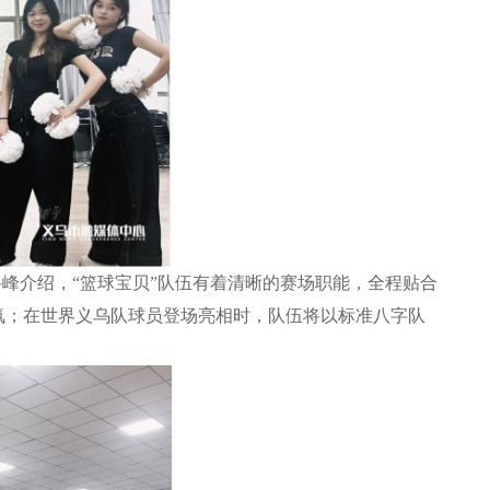
科峰介绍，“篮球宝贝”队伍有着清晰的赛场职能，全程贴合
氛；在世界义乌队球员登场亮相时，队伍将以标准八字队