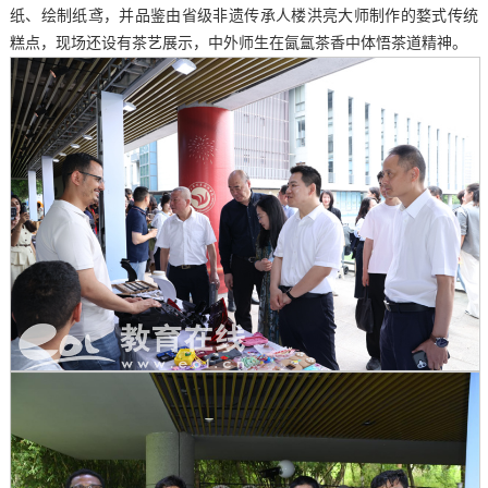
纸、绘制纸鸢，并品鉴由省级非遗传承人楼洪亮大师制作的婺式传统
糕点，现场还设有茶艺展示，中外师生在氤氲茶香中体悟茶道精神。