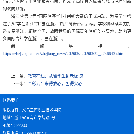
乌市外国留学生创业服务指南，推动了高校育人成果与城市治理创新
的双向赋能。
浙江省第七届“国际创客”创业创新大赛的正式启动，为留学生搭
建了从“学在浙江”到“创在浙江”的广阔舞台。后续，学校将继续着力打
造立足浙江、辐射全国、放眼世界的国际青年创新创业高地，助力更
多国际青年学在浙江、创在浙江。
新闻链接：
https://zhejiang.eol.cn/zhejiang_news/202605/t20260522_2736643.shtml
上一条：
教育在线：从留学生到老板 这...
下一条：
金彩云：来得放心，创得安心...
联系我们
版权所有：义乌工商职业技术学院
地址：浙江省义乌市学院路2号
邮编：322000
联系电话：0579-83803513