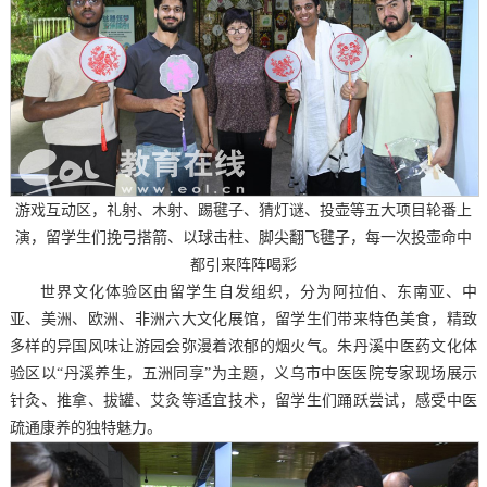
游戏互动区，礼射、木射、踢毽子、猜灯谜、投壶等五大项目轮番上
演，留学生们挽弓搭箭、以球击柱、脚尖翻飞毽子，每一次投壶命中
都引来阵阵喝彩
世界文化体验区由留学生自发组织，分为阿拉伯、东南亚、中
亚、美洲、欧洲、非洲六大文化展馆，留学生们带来特色美食，精致
多样的异国风味让游园会弥漫着浓郁的烟火气。朱丹溪中医药文化体
验区以“丹溪养生，五洲同享”为主题，义乌市中医医院专家现场展示
针灸、推拿、拔罐、艾灸等适宜技术，留学生们踊跃尝试，感受中医
疏通康养的独特魅力。