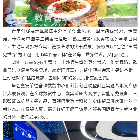
青年创客展示区聚焦中外学子创业风采，国际创客玛索、伊曼
诺、卡森与中国学生创客张佳旺、葛江浩等带来实物陈列与项目简
介，生动呈现扎根义乌、链接全球的实干成果。摄影展以“在‘浙’里看
见世界”为主题，用36幅作品诠释“在义乌，世界很近，文化相通”。
此外，Free Style小舞台上中外师生纷纷登台献艺，传统舞蹈、歌
曲与乐器演奏轮番登场，赢得阵阵掌声，整个游园会欢声笑语不断，
生动绘就了“丝路筑梦，五洲同创”的多元文化交融图景。
与会嘉宾前往全球数贸中心和创新创业联盟创业实践基地义乌稠
银大厦参观。在全球数贸中心，嘉宾近距离观摩了智能穿戴设备、人
形智能体机器人等产品，直观感受数字科技与实体贸易深度融合的全
新业态。在稠银大厦，嘉宾详细了解了该基地服务国际青年创新创业
的具体举措与发展规划。