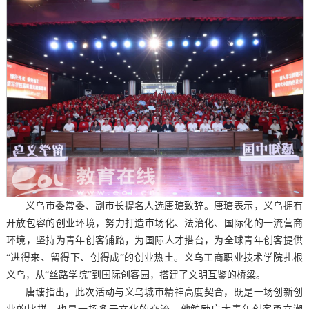
义乌市委常委、副市长提名人选唐瑭致辞。唐瑭表示，义乌拥有
开放包容的创业环境，努力打造市场化、法治化、国际化的一流营商
环境，坚持为青年创客铺路，为国际人才搭台，为全球青年创客提供
“进得来、留得下、创得成”的创业热土。义乌工商职业技术学院扎根
义乌，从“丝路学院”到国际创客园，搭建了文明互鉴的桥梁。
唐瑭指出，此次活动与义乌城市精神高度契合，既是一场创新创