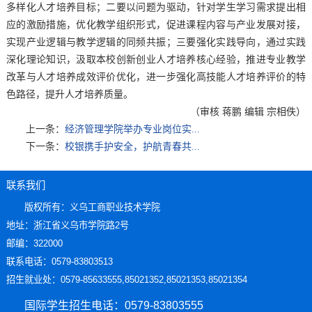
多样化人才培养目标；二要以问题为驱动，针对学生学习需求提出相
应的激励措施，优化教学组织形式，促进课程内容与产业发展对接，
实现产业逻辑与教学逻辑的同频共振；三要强化实践导向，通过实践
深化理论知识，汲取本校创新创业人才培养核心经验，推进专业教学
改革与人才培养成效评价优化，进一步强化高技能人才培养评价的特
色路径，提升人才培养质量。
（审核 蒋鹏 编辑 宗相佚）
上一条：
经济管理学院举办专业岗位实...
下一条：
校银携手护安全，护航青春共...
联系我们
版权所有：义乌工商职业技术学院
地址：浙江省义乌市学院路2号
邮编：322000
联系电话：0579-83803513
招生就业处：0579-85633555,85021352,85021353,85021354
国际学生招生电话：0579-83803555