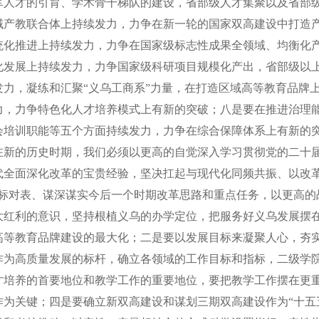
军人才的引育、学术骨干梯队的建设，省部级人才集聚以及省部
域产教联合体上持续发力，力争在新一轮的国家双高建设中打造产
统化推进上持续发力，力争在国家级标志性成果全领域、均衡化
化发展上持续发力，力争国家级科研项目规模化产出，省部级以
发力，凝练和汇聚“义乌工商系”力量，在打造区域高等教育品牌
力，力争特色化人才培养模式上有新的突破；八是要在推进治理
会培训职能等五个方面持续发力，力争在综合保障体系上有新的
在新的历史时期，我们必须以更高的自觉深入学习贯彻党的二十
代全面深化改革的宝贵经验，坚决扛起与现代化同频共振、以改革
对标对表、谋深谋实今后一个时期改革思路和重点任务，以更高的
大红利的意识，坚持根植义乌的办学定位，把服务好义乌发展摆
高等教育品牌建设的最大化；二是要以发展目标来凝聚人心，夯
作为高质量发展的标杆，确立各领域的工作目标和指标，二级学
才培养的首要地位和教学工作的重要地位，要把教学工作摆在更
作为关键；四是要确立新双高建设和谋划三期双高建设作为“十五